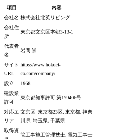
項目
内容
会社名
株式会社北英リビング
会社住
東京都文京区本郷3-13-1
所
代表者
岩間 崇
名
サイト
https://www.hokuei-
URL
co.com/company/
設立
1968
建設業
東京都知事許可 第159406号
許可
対応エ
文京区, 東京都23区, 東京都, 神奈
リア
川県, 埼玉県, 千葉県
取得資
管工事施工管理技士, 電気工事士