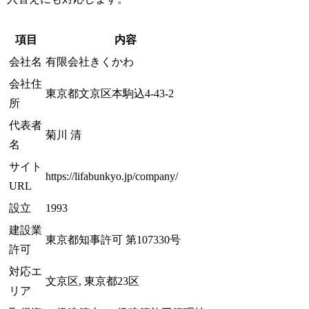
項目
内容
会社名
有限会社きくかわ
会社住
東京都文京区本駒込4-43-2
所
代表者
菊川 清
名
サイト
https://lifabunkyo.jp/company/
URL
設立
1993
建設業
東京都知事許可 第107330号
許可
対応エ
文京区, 東京都23区
リア