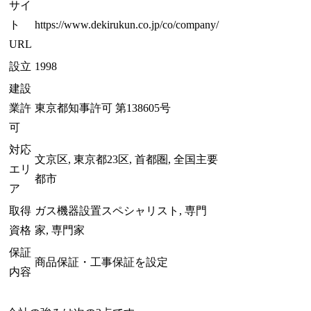
サイ
ト
https://www.dekirukun.co.jp/co/company/
URL
設立
1998
建設
業許
東京都知事許可 第138605号
可
対応
文京区, 東京都23区, 首都圏, 全国主要
エリ
都市
ア
取得
ガス機器設置スペシャリスト, 専門
資格
家, 専門家
保証
商品保証・工事保証を設定
内容