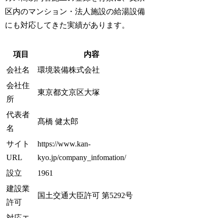
区内のマンション・法人施設の給湯設備
にも対応してきた実績があります。
項目
内容
会社名
環境装備株式会社
会社住
東京都文京区大塚
所
代表者
髙橋 健太郎
名
サイト
https://www.kan-
URL
kyo.jp/company_infomation/
設立
1961
建設業
国土交通大臣許可 第5292号
許可
対応エ