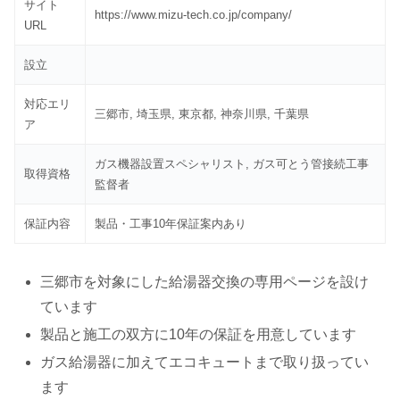
サイト
https://www.mizu-tech.co.jp/company/
URL
設立
対応エリ
三郷市, 埼玉県, 東京都, 神奈川県, 千葉県
ア
ガス機器設置スペシャリスト, ガス可とう管接続工事
取得資格
監督者
保証内容
製品・工事10年保証案内あり
三郷市を対象にした給湯器交換の専用ページを設け
ています
製品と施工の双方に10年の保証を用意しています
ガス給湯器に加えてエコキュートまで取り扱ってい
ます