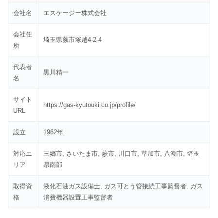
会社名
エスケージー株式会社
会社住
埼玉県蕨市塚越4-2-4
所
代表者
黒川精一
名
サイト
https://gas-kyutouki.co.jp/profile/
URL
設立
1962年
対応エ
三郷市, さいたま市, 蕨市, 川口市, 草加市, 八潮市, 埼玉
リア
県南部
取得資
液化石油ガス設備士, ガス可とう管接続工事監督者, ガス
格
消費機器設置工事監督者