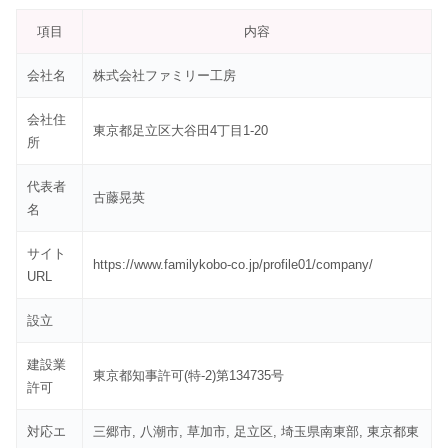
項目
内容
会社名
株式会社ファミリー工房
会社住
東京都足立区大谷田4丁目1-20
所
代表者
古藤晃英
名
サイト
https://www.familykobo-co.jp/profile01/company/
URL
設立
建設業
東京都知事許可(特-2)第134735号
許可
対応エ
三郷市, 八潮市, 草加市, 足立区, 埼玉県南東部, 東京都東