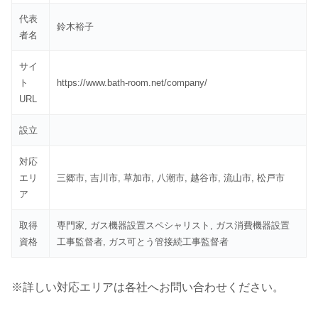
代表
鈴木裕子
者名
サイ
ト
https://www.bath-room.net/company/
URL
設立
対応
エリ
三郷市, 吉川市, 草加市, 八潮市, 越谷市, 流山市, 松戸市
ア
取得
専門家, ガス機器設置スペシャリスト, ガス消費機器設置
資格
工事監督者, ガス可とう管接続工事監督者
※詳しい対応エリアは各社へお問い合わせください。