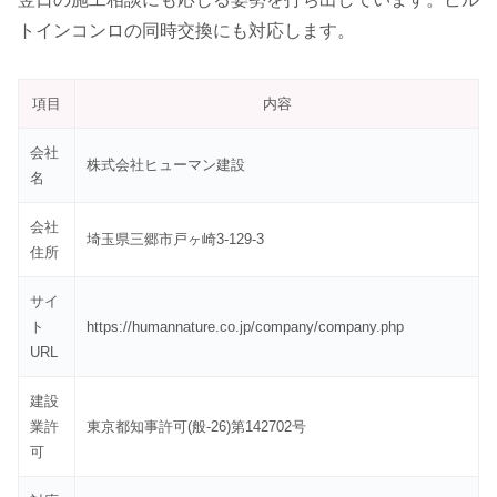
トインコンロの同時交換にも対応します。
項目
内容
会社
株式会社ヒューマン建設
名
会社
埼玉県三郷市戸ヶ崎3-129-3
住所
サイ
ト
https://humannature.co.jp/company/company.php
URL
建設
業許
東京都知事許可(般-26)第142702号
可