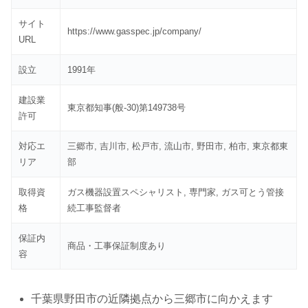
サイト
https://www.gasspec.jp/company/
URL
設立
1991年
建設業
東京都知事(般-30)第149738号
許可
対応エ
三郷市, 吉川市, 松戸市, 流山市, 野田市, 柏市, 東京都東
リア
部
取得資
ガス機器設置スペシャリスト, 専門家, ガス可とう管接
格
続工事監督者
保証内
商品・工事保証制度あり
容
千葉県野田市の近隣拠点から三郷市に向かえます