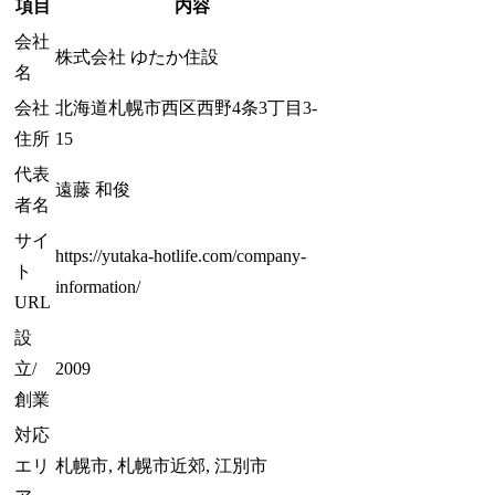
項目
内容
会社
株式会社 ゆたか住設
名
会社
北海道札幌市西区西野4条3丁目3-
住所
15
代表
遠藤 和俊
者名
サイ
https://yutaka-hotlife.com/company-
ト
information/
URL
設
立/
2009
創業
対応
エリ
札幌市, 札幌市近郊, 江別市