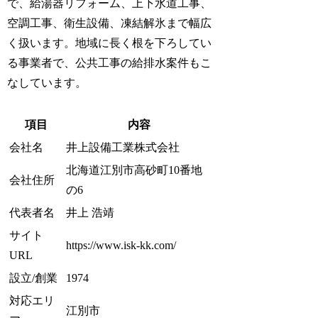
で、給湯器リフォーム、上下水道工事、
空調工事、衛生設備、凍結解氷まで幅広
く扱います。地域に長く根を下ろしてい
る事業者で、公共工事の給排水案件もこ
なしています。
項目
内容
会社名
井上設備工業株式会社
北海道江別市高砂町10番地
会社住所
の6
代表者名
井上 浩靖
サイト
https://www.isk-kk.com/
URL
設立/創業
1974
対応エリ
江別市