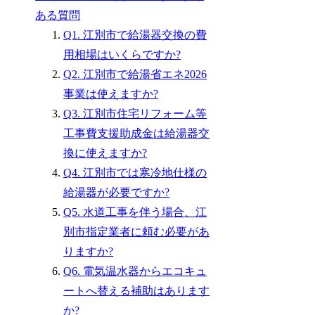
ある質問
Q1. 江別市で給湯器交換の費
用相場はいくらですか?
Q2. 江別市で給湯省エネ2026
事業は使えますか?
Q3. 江別市住宅リフォーム等
工事費支援助成金は給湯器交
換に使えますか?
Q4. 江別市では寒冷地仕様の
給湯器が必要ですか?
Q5. 水道工事を伴う場合、江
別市指定業者に頼む必要があ
りますか?
Q6. 電気温水器からエコキュ
ートへ替える補助はあります
か?