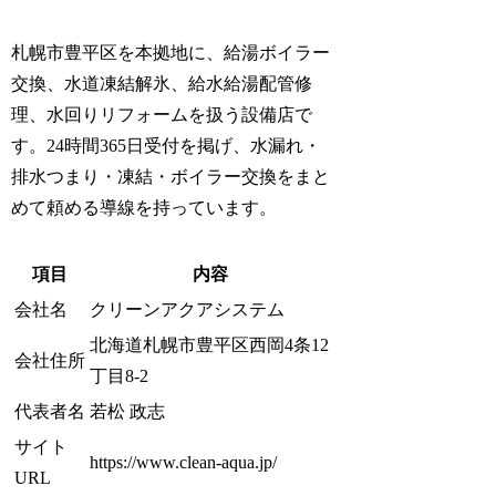
札幌市豊平区を本拠地に、給湯ボイラー
交換、水道凍結解氷、給水給湯配管修
理、水回りリフォームを扱う設備店で
す。24時間365日受付を掲げ、水漏れ・
排水つまり・凍結・ボイラー交換をまと
めて頼める導線を持っています。
項目
内容
会社名
クリーンアクアシステム
北海道札幌市豊平区西岡4条12
会社住所
丁目8-2
代表者名
若松 政志
サイト
https://www.clean-aqua.jp/
URL