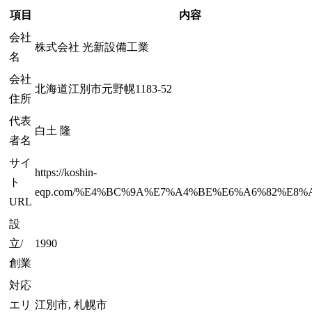
項目
内容
会社
株式会社 光新設備工業
名
会社
北海道江別市元野幌1183-52
住所
代表
白土 隆
者名
サイ
https://koshin-
ト
eqp.com/%E4%BC%9A%E7%A4%BE%E6%A6%82%E8%A
URL
設
立/
1990
創業
対応
エリ
江別市, 札幌市