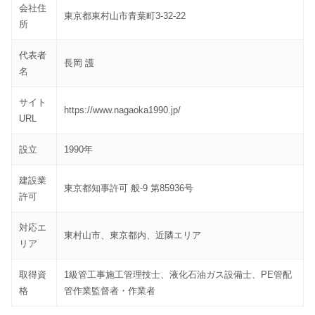
会社住
東京都東村山市青葉町3-32-22
所
代表者
長岡 護
名
サイト
https://www.nagaoka1990.jp/
URL
設立
1990年
建設業
東京都知事許可 般-9 第85936号
許可
対応エ
東村山市、東京都内、近隣エリア
リア
取得資
1級管工事施工管理技士、液化石油ガス設備士、PE管配
格
管作業監督者・作業者