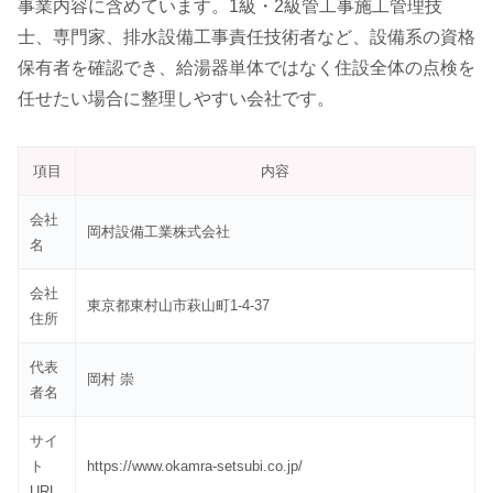
事業内容に含めています。1級・2級管工事施工管理技
士、専門家、排水設備工事責任技術者など、設備系の資格
保有者を確認でき、給湯器単体ではなく住設全体の点検を
任せたい場合に整理しやすい会社です。
項目
内容
会社
岡村設備工業株式会社
名
会社
東京都東村山市萩山町1-4-37
住所
代表
岡村 崇
者名
サイ
ト
https://www.okamra-setsubi.co.jp/
URL