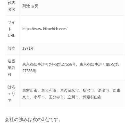
代表
菊池 吉男
者名
サイ
ト
https://www.kikuchi-k.com/
URL
設立
1971年
建設
東京都知事許可(特-5)第27556号、東京都知事許可(般-5)第
業許
27556号
可
対応
東村山市、東大和市、東久留米市、所沢市、清瀬市、西東
エリ
京市、小平市、国分寺市、立川市、武蔵村山市
ア
会社の強みは次の3点です。