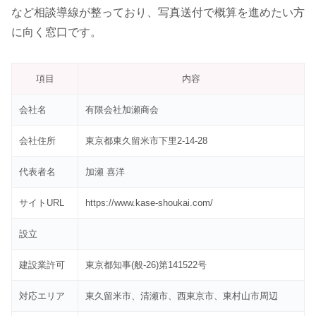
など相談導線が整っており、写真送付で概算を進めたい方
に向く窓口です。
項目
内容
会社名
有限会社加瀬商会
会社住所
東京都東久留米市下里2-14-28
代表者名
加瀬 喜洋
サイトURL
https://www.kase-shoukai.com/
設立
建設業許可
東京都知事(般-26)第141522号
対応エリア
東久留米市、清瀬市、西東京市、東村山市周辺