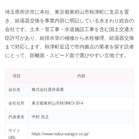
埼玉県所沢市に本社、東京都東村山市秋津町に支店を置
き、給湯器交換を事業内容に明記している水まわり総合の
会社です。土木・管工事・水道施設工事を含む国土交通大
臣許可があり、給排水管の補修から水栓修理、給湯器交換
まで対応します。秋津町近辺で市内拠点の業者を探す読者
にとって、距離面・スピード面で選びやすい立地です。
項目
内容
会社名
株式会社貫井産業
会社住所
東京都東村山市秋津町3-30-4
代表者名
中村 浩之
サイト
https://www.nukui-sangyo.co.jp/
URL