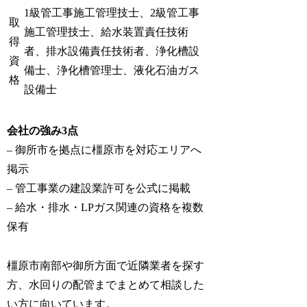
1級管工事施工管理技士、2級管工事
取
施工管理技士、給水装置責任技術
得
者、排水設備責任技術者、浄化槽設
資
備士、浄化槽管理士、液化石油ガス
格
設備士
会社の強み3点
– 御所市を拠点に橿原市を対応エリアへ
掲示
– 管工事業の建設業許可を公式に掲載
– 給水・排水・LPガス関連の資格を複数
保有
橿原市南部や御所方面で近隣業者を探す
方、水回りの配管までまとめて相談した
い方に向いています。