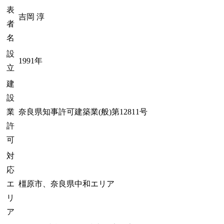
表
吉岡 淳
者
名
設
1991年
立
建
設
業
奈良県知事許可建築業(般)第12811号
許
可
対
応
エ
橿原市、奈良県中和エリア
リ
ア