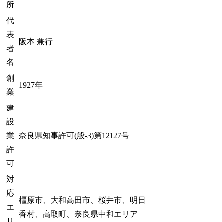
所
代
表
阪本 兼行
者
名
創
1927年
業
建
設
業
奈良県知事許可(般-3)第12127号
許
可
対
応
橿原市、大和高田市、桜井市、明日
エ
香村、高取町、奈良県中和エリア
リ