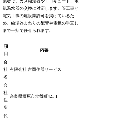
業者で、ガス給湯器やエコキュート、電
気温水器の交換に対応します。管工事と
電気工事の建設業許可を掲げているた
め、給湯器まわりの配管や電気の手直し
まで一括で任せられます。
項
内容
目
会
社
有限会社 吉岡住器サービス
名
会
社
奈良県橿原市常盤町421-1
住
所
代