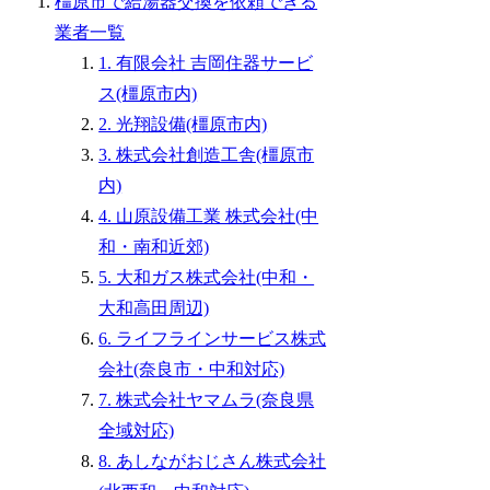
橿原市で給湯器交換を依頼できる
業者一覧
1. 有限会社 吉岡住器サービ
ス(橿原市内)
2. 光翔設備(橿原市内)
3. 株式会社創造工舎(橿原市
内)
4. 山原設備工業 株式会社(中
和・南和近郊)
5. 大和ガス株式会社(中和・
大和高田周辺)
6. ライフラインサービス株式
会社(奈良市・中和対応)
7. 株式会社ヤマムラ(奈良県
全域対応)
8. あしながおじさん株式会社