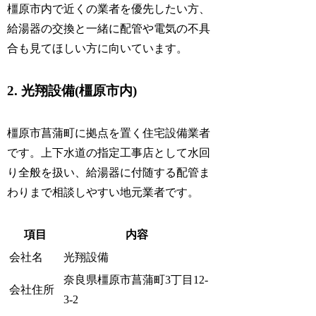
橿原市内で近くの業者を優先したい方、
給湯器の交換と一緒に配管や電気の不具
合も見てほしい方に向いています。
2. 光翔設備(橿原市内)
橿原市菖蒲町に拠点を置く住宅設備業者
です。上下水道の指定工事店として水回
り全般を扱い、給湯器に付随する配管ま
わりまで相談しやすい地元業者です。
項目
内容
会社名
光翔設備
奈良県橿原市菖蒲町3丁目12-
会社住所
3-2