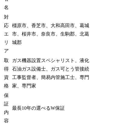
名
対
応
橿原市、香芝市、大和高田市、葛城
エ
市、桜井市、奈良市、生駒郡、北葛
リ
城郡
ア
取
ガス機器設置スペシャリスト、液化
得
石油ガス設備士、ガス可とう管接続
資
工事監督者、簡易内管施工士、専門
格
家、専門家
保
証
最長10年の選べるW保証
内
容