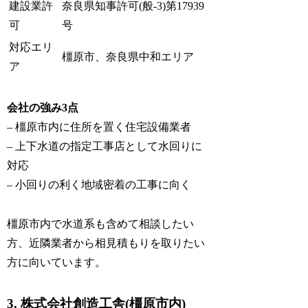
建設業許
奈良県知事許可(般-3)第17939
可
号
対応エリ
橿原市、奈良県中和エリア
ア
会社の強み3点
– 橿原市内に住所を置く住宅設備業者
– 上下水道の指定工事店として水回りに
対応
– 小回りの利く地域密着の工事に向く
橿原市内で水道系も含めて相談したい
方、近隣業者から相見積もりを取りたい
方に向いています。
3. 株式会社創造工舎(橿原市内)