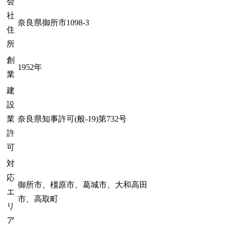
会
社
奈良県御所市1098-3
住
所
創
1952年
業
建
設
業
奈良県知事許可(般-19)第732号
許
可
対
応
御所市、橿原市、葛城市、大和高田
エ
市、高取町
リ
ア