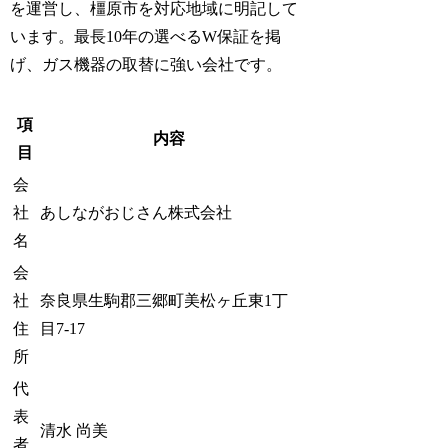
を運営し、橿原市を対応地域に明記して
います。最長10年の選べるW保証を掲
げ、ガス機器の取替に強い会社です。
項
内容
目
会
社
あしながおじさん株式会社
名
会
社
奈良県生駒郡三郷町美松ヶ丘東1丁
住
目7-17
所
代
表
清水 尚美
者