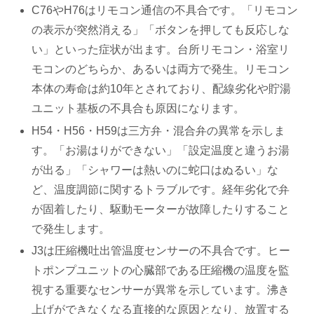
C76やH76はリモコン通信の不具合です。「リモコン
の表示が突然消える」「ボタンを押しても反応しな
い」といった症状が出ます。台所リモコン・浴室リ
モコンのどちらか、あるいは両方で発生。リモコン
本体の寿命は約10年とされており、配線劣化や貯湯
ユニット基板の不具合も原因になります。
H54・H56・H59は三方弁・混合弁の異常を示しま
す。「お湯はりができない」「設定温度と違うお湯
が出る」「シャワーは熱いのに蛇口はぬるい」な
ど、温度調節に関するトラブルです。経年劣化で弁
が固着したり、駆動モーターが故障したりすること
で発生します。
J3は圧縮機吐出管温度センサーの不具合です。ヒー
トポンプユニットの心臓部である圧縮機の温度を監
視する重要なセンサーが異常を示しています。沸き
上げができなくなる直接的な原因となり、放置する