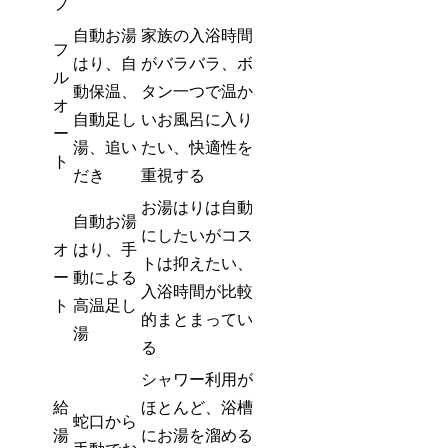
プ
自動お湯
家族の入浴時間
フ
はり、自
がバラバラ、ボ
ル
動保温、
タン一つで温か
オ
自動足し
いお風呂に入り
ー
湯、追い
たい、快適性を
ト
だき
重視する
お湯はりは自動
自動お湯
にしたいがコス
オ
はり、手
トは抑えたい、
ー
動による
入浴時間が比較
ト
高温足し
的まとまってい
湯
る
シャワー利用が
給
ほとんど、浴槽
蛇口から
湯
にお湯を溜める