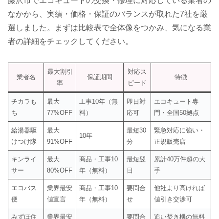
藤沢市でエコキュートの交換・修理に対応している業者の
なかから、実績・価格・保証のバランスが取れた7社を厳
選しました。まずは比較表で全体像をつかみ、気になる業
者の詳細をチェックしてください。
最大割引
対応ス
業者名
保証期間
特徴
率
ピード
チカラも
最大
工事10年（無
即日対
エコキュート専
ち
77%OFF
料）
応可
門・全国50拠点
給湯器駆
最大
最短30
緊急対応に強い・
10年
けつけ隊
91%OFF
分
正規販売店
キンライ
最大
商品・工事10
最短翌
累計40万件超の大
サー
80%OFF
年（無料）
日
手
エコバス
業界最安
商品・工事10
要問合
他社より高ければ
便
値宣言
年（無料）
せ
値引き交渉可
みずほ住
業界最安
要問合
追い焚き機の無料