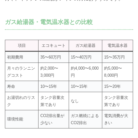
ガス給湯器・電気温水器との比較
項目
エコキュート
ガス給湯器
電気温水器
初期費用
35〜60万円
15〜40万円
15〜35万円
月々のランニン
約2,000〜
約4,000〜6,000
約5,000〜
グコスト
3,000円
円
8,000円
寿命
10〜15年
10〜15年
15〜20年
お湯切れのリス
タンク容量次
タンク容量次
なし
ク
第であり
第であり
CO2排出量が
ガス燃焼による
電気消費が大
環境性能
少ない
CO2排出
きい