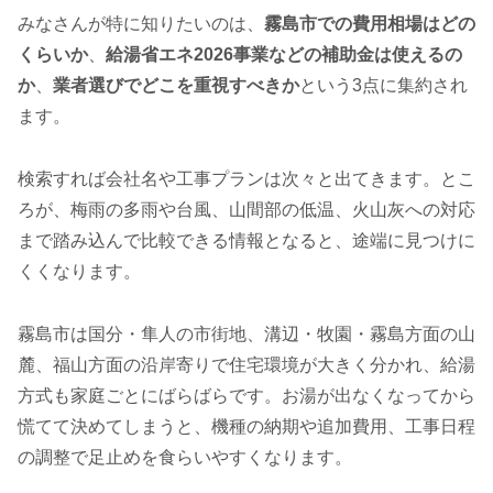
みなさんが特に知りたいのは、
霧島市での費用相場はどの
くらいか
、
給湯省エネ2026事業などの補助金は使えるの
か
、
業者選びでどこを重視すべきか
という3点に集約され
ます。
検索すれば会社名や工事プランは次々と出てきます。とこ
ろが、梅雨の多雨や台風、山間部の低温、火山灰への対応
まで踏み込んで比較できる情報となると、途端に見つけに
くくなります。
霧島市は国分・隼人の市街地、溝辺・牧園・霧島方面の山
麓、福山方面の沿岸寄りで住宅環境が大きく分かれ、給湯
方式も家庭ごとにばらばらです。お湯が出なくなってから
慌てて決めてしまうと、機種の納期や追加費用、工事日程
の調整で足止めを食らいやすくなります。