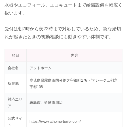
水器やエコフィール、エコキュートまで給湯設備を幅広く
扱います。
受付は朝7時から夜22時まで対応しているため、急な湯切
れが起きたときの初動相談にも動きやすい体制です。
項目
内容
会社名
アットホーム
鹿児島県霧島市国分剣之宇都町176 ピアレージュ剣之
所在地
宇都108
対応エリ
霧島市、姶良市周辺
ア
公式サイ
https://www.athome-boiler.com/
ト