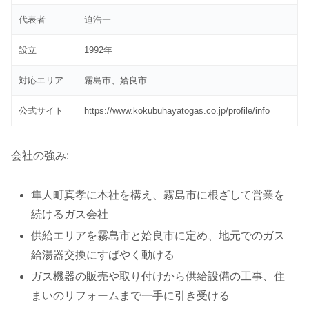
代表者
迫浩一
設立
1992年
対応エリア
霧島市、姶良市
公式サイト
https://www.kokubuhayatogas.co.jp/profile/info
会社の強み:
隼人町真孝に本社を構え、霧島市に根ざして営業を
続けるガス会社
供給エリアを霧島市と姶良市に定め、地元でのガス
給湯器交換にすばやく動ける
ガス機器の販売や取り付けから供給設備の工事、住
まいのリフォームまで一手に引き受ける