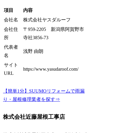
項目
内容
会社名
株式会社ヤスダルーフ
会社住
〒959-2205 新潟県阿賀野市
所
寺社3856-73
代表者
浅野 由朗
名
サイト
https://www.yasudaroof.com/
URL
【簡単1分】SUUMOリフォームで雨漏
り・屋根修理業者を探す⇒
株式会社近藤屋根工事店