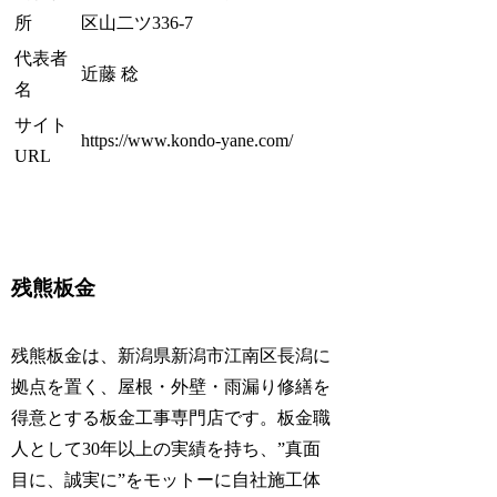
所
区山二ツ336-7
代表者
近藤 稔
名
サイト
https://www.kondo-yane.com/
URL
残熊板金
残熊板金は、新潟県新潟市江南区長潟に
拠点を置く、屋根・外壁・雨漏り修繕を
得意とする板金工事専門店です。板金職
人として30年以上の実績を持ち、”真面
目に、誠実に”をモットーに自社施工体