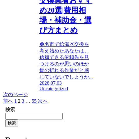
交換業者おすす
め20選|費用相
場・補助金・選
び方まとめ
桑名市で給湯器交換を
考え始めたあなたは、
信頼できる依頼先を見
つけるのが思いのほか
骨の折れる作業だと感
じていないでしょうか...
2026.07.03
Uncategorized
次のページ
前へ
1
2
3
…
55
次へ
検索
検索