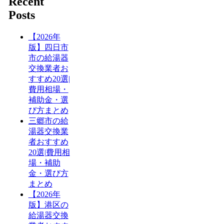
Recent
Posts
【2026年
版】四日市
市の給湯器
交換業者お
すすめ20選|
費用相場・
補助金・選
び方まとめ
三郷市の給
湯器交換業
者おすすめ
20選|費用相
場・補助
金・選び方
まとめ
【2026年
版】港区の
給湯器交換