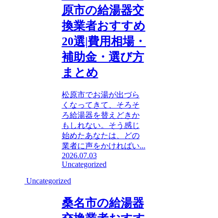
原市の給湯器交
換業者おすすめ
20選|費用相場・
補助金・選び方
まとめ
松原市でお湯が出づら
くなってきて、そろそ
ろ給湯器を替えどきか
もしれない。そう感じ
始めたあなたは、どの
業者に声をかければい...
2026.07.03
Uncategorized
Uncategorized
桑名市の給湯器