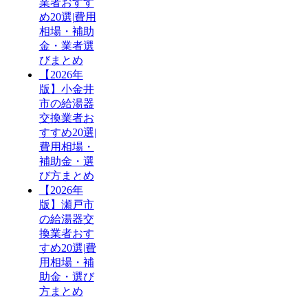
業者おすす
め20選|費用
相場・補助
金・業者選
びまとめ
【2026年
版】小金井
市の給湯器
交換業者お
すすめ20選|
費用相場・
補助金・選
び方まとめ
【2026年
版】瀬戸市
の給湯器交
換業者おす
すめ20選|費
用相場・補
助金・選び
方まとめ