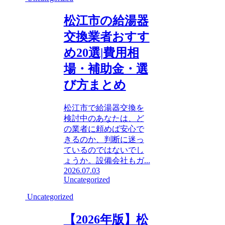
松江市の給湯器
交換業者おすす
め20選|費用相
場・補助金・選
び方まとめ
松江市で給湯器交換を
検討中のあなたは、ど
の業者に頼めば安心で
きるのか、判断に迷っ
ているのではないでし
ょうか。設備会社もガ...
2026.07.03
Uncategorized
Uncategorized
【2026年版】松