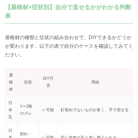
【屋根材×症状別】自分で直せるかがわかる判断
表
屋根材の種類と症状の組み合わせで、DIYできるかどうか
が変わります。以下の表で自分のケースを確認してみてく
ださい。
屋
DIY可
根
症状
理由
否
材
日
1〜2枚
本
○ 可能
釘留めでないものが多く、手で戻せる
のズレ
瓦
日
割れ・
本
○ 可能
同じ規格の瓦と差し替えられる