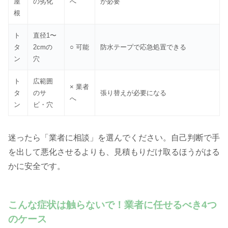
屋
の劣化
へ
が必要
根
ト
直径1〜
タ
2cmの
○ 可能
防水テープで応急処置できる
ン
穴
ト
広範囲
× 業者
タ
のサ
張り替えが必要になる
へ
ン
ビ・穴
迷ったら「業者に相談」を選んでください。自己判断で手
を出して悪化させるよりも、見積もりだけ取るほうがはる
かに安全です。
こんな症状は触らないで！業者に任せるべき4つ
のケース