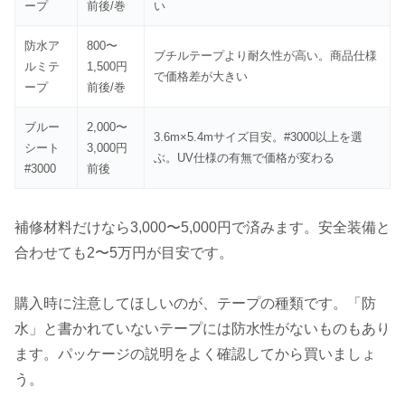
ープ
前後/巻
い
防水ア
800〜
ブチルテープより耐久性が高い。商品仕様
ルミテ
1,500円
で価格差が大きい
ープ
前後/巻
ブルー
2,000〜
3.6m×5.4mサイズ目安。#3000以上を選
シート
3,000円
ぶ。UV仕様の有無で価格が変わる
#3000
前後
補修材料だけなら3,000〜5,000円で済みます。安全装備と
合わせても2〜5万円が目安です。
購入時に注意してほしいのが、テープの種類です。「防
水」と書かれていないテープには防水性がないものもあり
ます。パッケージの説明をよく確認してから買いましょ
う。