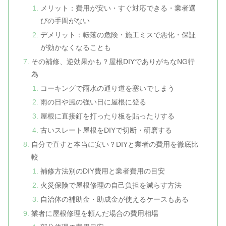
メリット：費用が安い・すぐ対応できる・業者選
びの手間がない
デメリット：転落の危険・施工ミスで悪化・保証
が効かなくなることも
その補修、逆効果かも？屋根DIYでありがちなNG行
為
コーキングで雨水の通り道を塞いでしまう
雨の日や風の強い日に屋根に登る
屋根に直接釘を打ったり板を貼ったりする
古いスレート屋根をDIYで切断・研磨する
自分で直すと本当に安い？DIYと業者の費用を徹底比
較
補修方法別のDIY費用と業者費用の目安
火災保険で屋根修理の自己負担を減らす方法
自治体の補助金・助成金が使えるケースもある
業者に屋根修理を頼んだ場合の費用相場