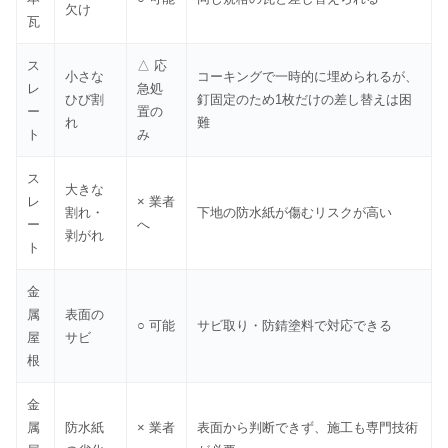
欠け
瓦
ス
△ 応
小さな
コーキングで一時的に埋められるが、
レ
急処
ひび割
釘固定のため1枚だけの差し替えは困
ー
置の
れ
難
ト
み
ス
大きな
レ
× 業者
割れ・
下地の防水紙が傷むリスクが高い
ー
へ
剥がれ
ト
金
属
表面の
○ 可能
サビ取り・防錆塗料で対応できる
屋
サビ
根
金
属
防水紙
× 業者
表面から判断できず、施工も専門技術