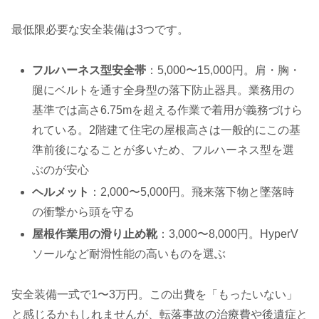
最低限必要な安全装備は3つです。
フルハーネス型安全帯
：5,000〜15,000円。肩・胸・
腿にベルトを通す全身型の落下防止器具。業務用の
基準では高さ6.75mを超える作業で着用が義務づけら
れている。2階建て住宅の屋根高さは一般的にこの基
準前後になることが多いため、フルハーネス型を選
ぶのが安心
ヘルメット
：2,000〜5,000円。飛来落下物と墜落時
の衝撃から頭を守る
屋根作業用の滑り止め靴
：3,000〜8,000円。HyperV
ソールなど耐滑性能の高いものを選ぶ
安全装備一式で1〜3万円。この出費を「もったいない」
と感じるかもしれませんが、転落事故の治療費や後遺症と