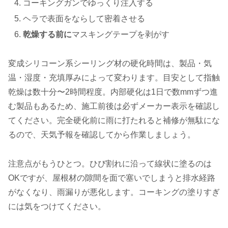
コーキングガンでゆっくり注入する
ヘラで表面をならして密着させる
乾燥する前に
マスキングテープを剥がす
変成シリコーン系シーリング材の硬化時間は、製品・気
温・湿度・充填厚みによって変わります。目安として指触
乾燥は数十分〜2時間程度。内部硬化は1日で数mmずつ進
む製品もあるため、施工前後は必ずメーカー表示を確認し
てください。完全硬化前に雨に打たれると補修が無駄にな
るので、天気予報を確認してから作業しましょう。
注意点がもうひとつ。ひび割れに沿って線状に塗るのは
OKですが、屋根材の隙間を面で塞いでしまうと排水経路
がなくなり、雨漏りが悪化します。コーキングの塗りすぎ
には気をつけてください。