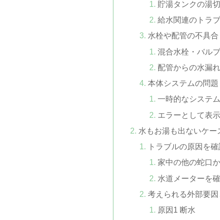
貯湯タンクの湯
給水関連のトラ
水栓や配管の不具合
混合水栓・バル
配管からの水漏
本体システムの問題
一時的なシステ
エラーとして表
水もお湯も出ないケー
トラブルの原因を確
家中の他の蛇口
水道メーターを
考えられる外部要因
原因1 断水