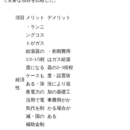
で主要な項目を比較した。
項目
メリット
デメリット
・ランニ
ングコス
トがガス
給湯器の
・初期費用
1/3~1/5程
はガス給湯
度になる
器の2~3倍程
ケースも
度・設置状
経済
ある・深
況により追
性
夜電力の
加の基礎工
活用で電
事費用がか
気代を削
かる場合が
減・国の
ある
補助金制