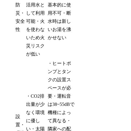
防
活用水と
基本的に使
災・
して利用
用不可・断
安全
可能・火
水時は新し
性
を使わな
いお湯を沸
いため火
かせない
災リスク
が低い
・ヒートポ
ンプとタン
クの設置ス
ペースが必
・CO2排
要・運転音
出量が少
は38~55dBで
なく環境
機種によっ
設
に優し
て異なる・
置・
い・太陽
隣家への配