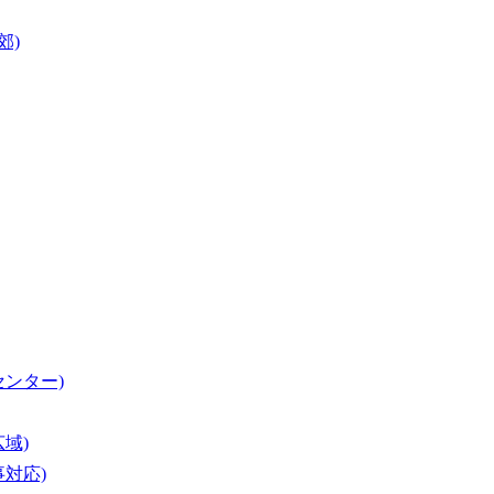
郊)
センター)
域)
事対応)