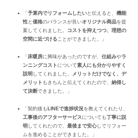
「
予算内でリフォームしたい
と伝えると、
機能
性
と
価格
のバランスが良い
オリジナル商品
を提
案してくれました。
コストを抑えつつ、理想の
空間に近づける
ことができました。」
「
床暖房
に興味があったのですが、
仕組み
や
ラ
ンニングコスト
について
素人にも分かりやすく
説明
してくれました。
メリットだけでなく、デ
メリット
もきちんと伝えてくれたので、
納得し
て決断
できました。」
「契約後も
LINEで進捗状況
を教えてくれたり、
工事後のアフターサービス
についても
丁寧に説
明
してくれたので、
最後まで安心
してリフォー
ムを進めることができました。」