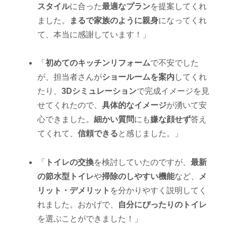
スタイル
に合った
最適なプラン
を提案してくれ
ました。
まるで家族のように親身
になってくれ
て、本当に感謝しています！」
「
初めてのキッチンリフォーム
で不安でした
が、担当者さんが
ショールームを案内
してくれ
たり、
3Dシミュレーション
で完成イメージを見
せてくれたので、
具体的なイメージ
が湧いて安
心できました。
細かい質問
にも
嫌な顔せず
答え
てくれて、
信頼できる
と感じました。」
「
トイレの交換
を検討していたのですが、
最新
の節水型トイレ
や
掃除のしやすい機能
など、
メ
リット・デメリット
を分かりやすく説明してく
れました。おかげで、
自分にぴったりのトイレ
を選ぶことができました！」