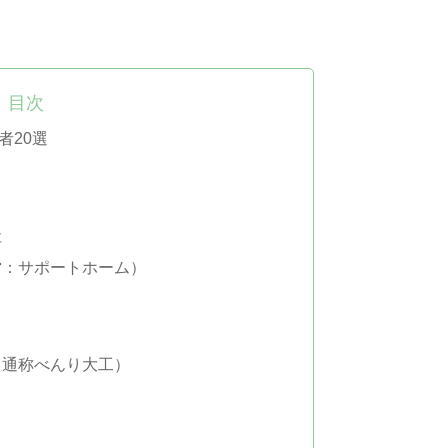
目次
者20選
社
営：サポートホーム）
（通称べんり大工）